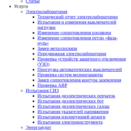
Статьи
Услуги
Электролаборатория
Технический отчет электролаборатории
Испытания и измерения выключателей
нагрузки
Измерение сопротивления изоляции
Измерение сопротивления петли «фаза-
нуль»
Замер металлосвязи
Передвижная электролаборатория
Проверка устройств защитного отключения
(УЗО)
Прогрузка автоматических выключателей
Проверка систем молниезащиты
Замер сопротивления контура заземления
Проверка АВР
Испытания СИЗ
Испытания диэлектрических перчаток
Испытания диэлектрических бот
Испытания диэлектрических галош
Испытания указателей напряжения
Испытания изолирующей штанги
Испытания электроинструмента
Энергоаудит