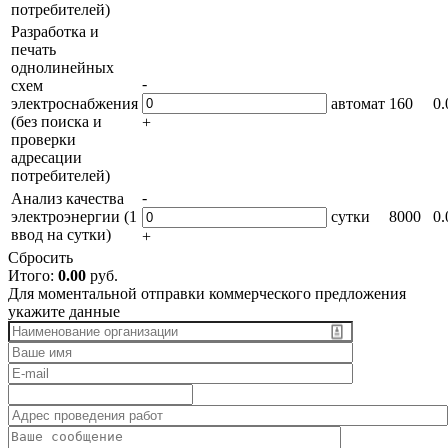
потребителей)
Разработка и
печать
однолинейных
-
схем
электроснабжения
автомат
160
0.
(без поиска и
+
проверки
адресации
потребителей)
-
Анализ качества
электроэнергии (1
сутки
8000
0.
ввод на сутки)
+
Сбросить
Итого:
0.00
руб.
Для моментальной отправки коммерческого предложения
укажите данные