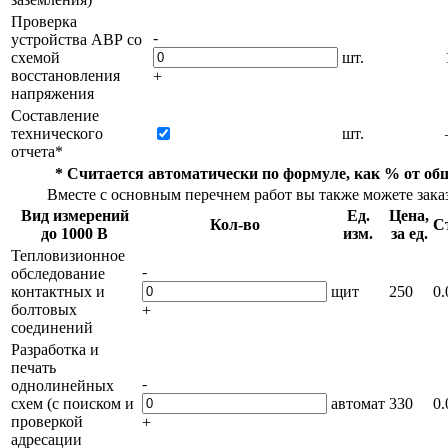
Проверка
-
устройства АВР со
схемой
шт.
восстановления
+
напряжения
Составление
технического
шт.
отчета*
* Считается автоматически по формуле, как % от о
Вместе с основным перечнем работ вы также можете заказ
Вид измерений
Ед.
Цена,
Кол-во
С
до 1000 В
изм.
за ед.
Тепловизионное
-
обследование
контактных и
щит
250
0.
болтовых
+
соединений
Разработка и
печать
-
однолинейных
схем (с поиском и
автомат
330
0.
проверкой
+
адресации