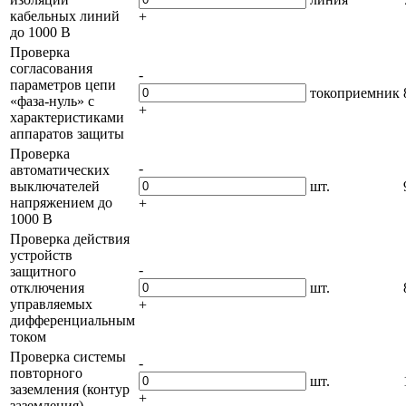
кабельных линий
+
до 1000 В
Проверка
согласования
-
параметров цепи
токоприемник
«фаза-нуль» с
+
характеристиками
аппаратов защиты
Проверка
-
автоматических
выключателей
шт.
напряжением до
+
1000 В
Проверка действия
устройств
-
защитного
отключения
шт.
управляемых
+
дифференциальным
током
Проверка системы
-
повторного
шт.
заземления (контур
+
заземления)