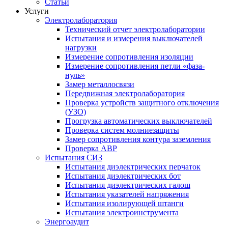
Статьи
Услуги
Электролаборатория
Технический отчет электролаборатории
Испытания и измерения выключателей
нагрузки
Измерение сопротивления изоляции
Измерение сопротивления петли «фаза-
нуль»
Замер металлосвязи
Передвижная электролаборатория
Проверка устройств защитного отключения
(УЗО)
Прогрузка автоматических выключателей
Проверка систем молниезащиты
Замер сопротивления контура заземления
Проверка АВР
Испытания СИЗ
Испытания диэлектрических перчаток
Испытания диэлектрических бот
Испытания диэлектрических галош
Испытания указателей напряжения
Испытания изолирующей штанги
Испытания электроинструмента
Энергоаудит